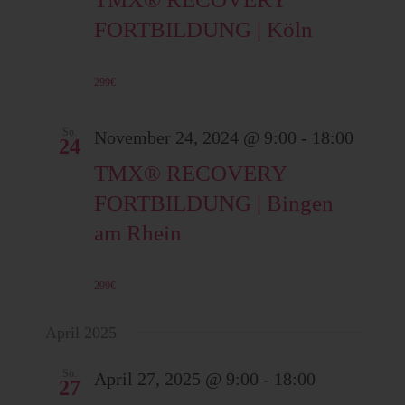
g
g
FORTBILDUNG | Köln
a
t
a
299€
i
o
t
So.
November 24, 2024 @ 9:00
-
18:00
24
n
TMX® RECOVERY
i
FORTBILDUNG | Bingen
am Rhein
o
299€
n
April 2025
So.
April 27, 2025 @ 9:00
-
18:00
27