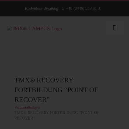
Zum
Kostenlose Beratung:
+49 (2446) 809 81 31
Inhalt
springen
Toggl
Navig
TMX® RECOVERY
FORTBILDUNG “POINT OF
RECOVER”
Veranstaltungen
TMX® RECOVERY FORTBILDUNG “POINT OF
RECOVER”