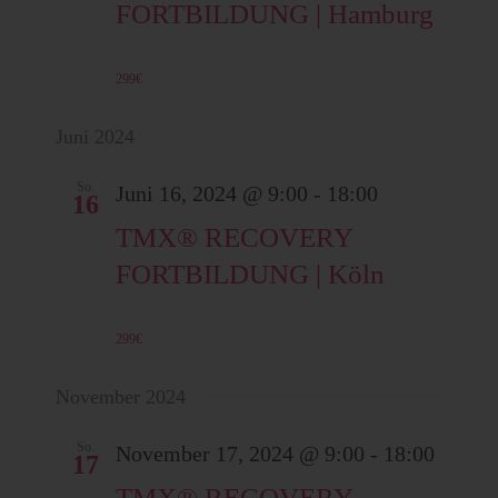
FORTBILDUNG | Hamburg
e
n
s
299€
n
i
Juni 2024
c
-
h
So.
Juni 16, 2024 @ 9:00
-
18:00
16
t
TMX® RECOVERY
N
e
FORTBILDUNG | Köln
n
a
-
299€
N
v
a
November 2024
v
i
So.
November 17, 2024 @ 9:00
-
18:00
17
i
TMX® RECOVERY