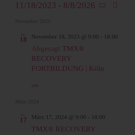
11/18/2023
 - 
8/8/2026
V
Liste
A
e
Datum
November 2023
wählen.
r
n
a
Sa.
November 18, 2023 @ 9:00
-
18:00
18
n
Abgesagt
TMX®
s
s
RECOVERY
t
i
FORTBILDUNG | Köln
a
l
c
299€
t
März 2024
u
h
n
So.
März 17, 2024 @ 9:00
-
18:00
17
g
t
TMX® RECOVERY
A