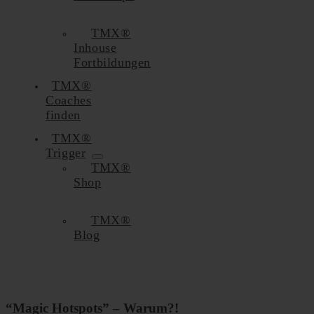
TMX®
Inhouse
Fortbildungen
TMX®
Coaches
finden
TMX®
Trigger
TMX®
Shop
TMX®
Blog
“Magic Hotspots” – Warum?!