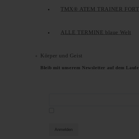
TMX® ATEM TRAINER FOR
ALLE TERMINE blaue Welt
Körper und Geist
Bleib mit unserem Newsletter auf dem Lauf
E-Mail*
Datenschutzerklä
Ja, ich habe die
und akzeptiere diese hiermit.
Anmelden