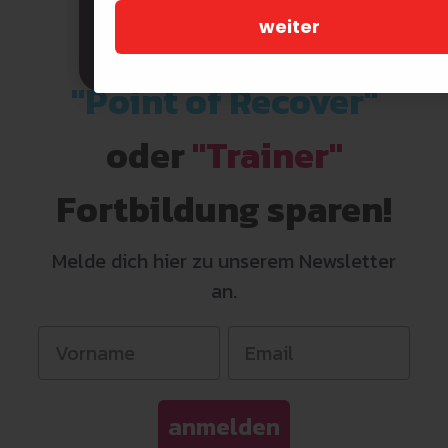
weiter
Jetzt 20€ auf
die
THOMAS JETZT FRAGEN
"Point of Recover"
oder
"Trainer"
Fortbildung sparen!
Melde dich hier zu unserem Newsletter
an.
anmelden