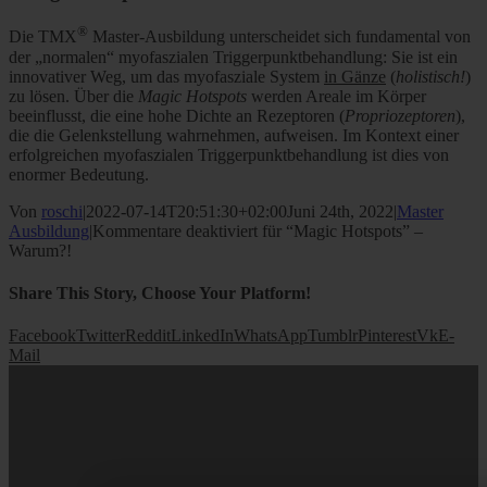
®
Die TMX
Master-Ausbildung unterscheidet sich fundamental von
der „normalen“ myofaszialen Triggerpunktbehandlung: Sie ist ein
innovativer Weg, um das myofasziale System
in Gänze
(
holistisch!
)
zu lösen. Über die
Magic Hotspots
werden Areale im Körper
beeinflusst, die eine hohe Dichte an Rezeptoren (
Propriozeptoren
),
die die Gelenkstellung wahrnehmen, aufweisen. Im Kontext einer
erfolgreichen myofaszialen Triggerpunktbehandlung ist dies von
enormer Bedeutung.
Von
roschi
|
2022-07-14T20:51:30+02:00
Juni 24th, 2022
|
Master
Ausbildung
|
Kommentare deaktiviert
für “Magic Hotspots” –
Warum?!
Share This Story, Choose Your Platform!
Facebook
Twitter
Reddit
LinkedIn
WhatsApp
Tumblr
Pinterest
Vk
E-
Mail