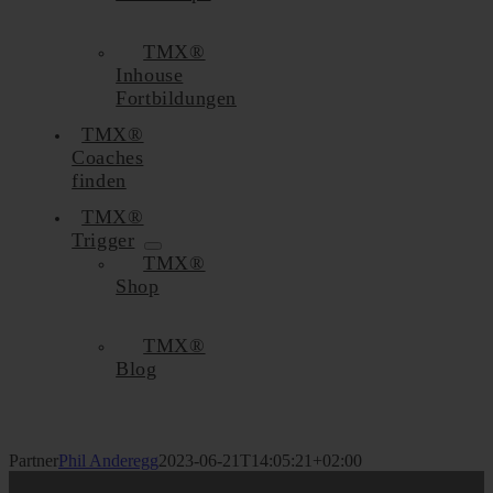
TMX®
Inhouse
Fortbildungen
TMX®
Coaches
finden
TMX®
Trigger
TMX®
Shop
TMX®
Blog
Partner
Phil Anderegg
2023-06-21T14:05:21+02:00