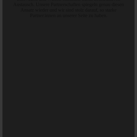
Austausch. Unsere Partnerschaften spiegeln genau diesen
Ansatz wieder und wir sind stolz darauf, so starke
Partner:innen an unserer Seite zu haben.