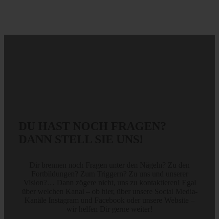
DU HAST NOCH FRAGEN?
DANN STELL SIE UNS!
Dir brennen noch Fragen unter den Nägeln? Zu den
Fortbildungen? Zum Triggern? Zu uns und unserer
Vision?… Dann zögere nicht, uns zu kontaktieren! Egal
über welchen Kanal – ob hier, über unsere Social Media-
Kanäle Instagram und Facebook oder unsere Website –
wir helfen Dir gerne weiter!