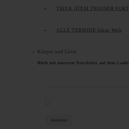
TMX® ATEM TRAINER FOR
ALLE TERMINE blaue Welt
Körper und Geist
Bleib mit unserem Newsletter auf dem Lauf
E-Mail*
Datenschutzerklä
Ja, ich habe die
und akzeptiere diese hiermit.
Anmelden