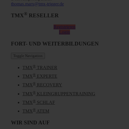
thomas.marx@tmx-trigger.de
®
TMX
RESELLER
Registrieren
Login
FORT- UND WEITERBILDUNGEN
Toggle Navigation
®
TMX
TRAINER
®
TMX
EXPERTE
®
TMX
RECOVERY
®
TMX
KLEINGRUPPENTRAINING
®
TMX
SCHLAF
®
TMX
ATEM
WIR SIND AUF