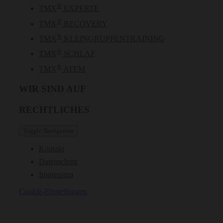
®
TMX
EXPERTE
®
TMX
RECOVERY
®
TMX
KLEINGRUPPENTRAINING
®
TMX
SCHLAF
®
TMX
ATEM
WIR SIND AUF
RECHTLICHES
Toggle Navigation
Kontakt
Datenschutz
Impressum
Cookie-Einstellungen