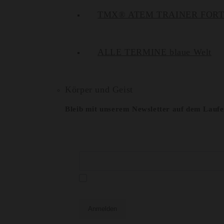
TMX® ATEM TRAINER FOR
ALLE TERMINE blaue Welt
Körper und Geist
Bleib mit unserem Newsletter auf dem Lauf
E-Mail*
Datenschutzerklä
Ja, ich habe die
und akzeptiere diese hiermit.
Anmelden