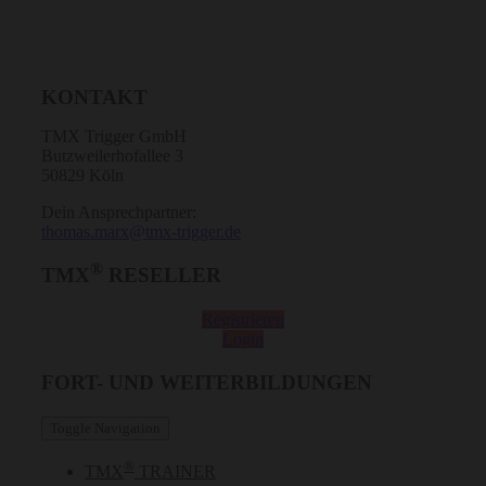
KONTAKT
TMX Trigger GmbH
Butzweilerhofallee 3
50829 Köln
Dein Ansprechpartner:
thomas.marx@tmx-trigger.de
®
TMX
RESELLER
Registrieren
Login
FORT- UND WEITERBILDUNGEN
Toggle Navigation
®
TMX
TRAINER