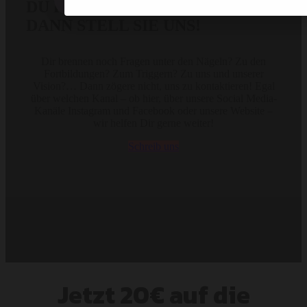
DU HAST NOCH FRAGEN?
DANN STELL SIE UNS!
Dir brennen noch Fragen unter den Nägeln? Zu den
Fortbildungen? Zum Triggern? Zu uns und unserer
Vision?… Dann zögere nicht, uns zu kontaktieren! Egal
über welchen Kanal – ob hier, über unsere Social Media-
Kanäle Instagram und Facebook oder unsere Website –
wir helfen Dir gerne weiter!
Schreib uns
Jetzt 20€ auf
die