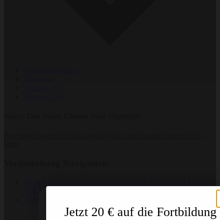
Google Kalender
iCalendar
Outlook 365
Outlook Live
Share This Story, Choose Your Platform!
Facebook
Twitter
Reddit
LinkedIn
WhatsApp
Tumblr
Pinterest
Vk
E-
Mail
Veranstaltung Navigation
TMX® FASZIEN & TRIGGERPUNKT FORTBILDUNG
“TRAINER” | Bingen
TMX® RECOVERY FORTBILDUNG | Hamburg
Jetzt 20 € auf die Fortbildung