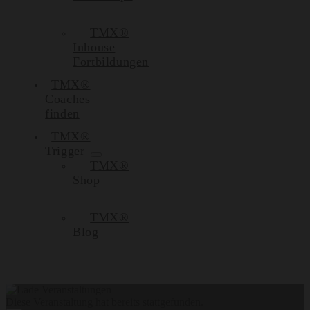
TMX®
Inhouse
Fortbildungen
TMX®
Coaches
finden
TMX®
Trigger
TMX®
Shop
TMX®
Blog
Diese Veranstaltung hat bereits stattgefunden.