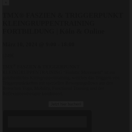
×
TMX® FASZIEN & TRIGGERPUNKT
KLEINGRUPPENTRAINING
FORTBILDUNG | Köln & Online
März 10, 2024 @ 9:00
-
18:00
|
249€
®
TMX
FASZIEN & TRIGGERPUNKT
KLEINGRUPPENTRAINING “Holistic Movement” ist ein
ganzheitliches Kleingruppentraining, welches das Triggern von
Triggerpunktketten mit speziellen Bewegungsflows aus den
Bereichen Yoga, Mobility, Functional Training und der
Reflexzonentherapie kombiniert.