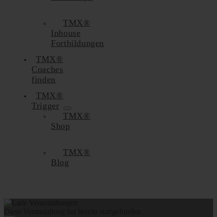
TMX®
Inhouse
Fortbildungen
TMX®
Coaches
finden
TMX®
Trigger
TMX®
Shop
TMX®
Blog
Diese Veranstaltung hat bereits stattgefunden.