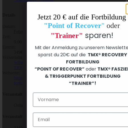
Details
Jetzt 20 € auf die Fortbildung
"Point of Recover
"
oder
Datum:
Februar 22
sparen!
"Trainer"
Zeit:
9:00 - 18:30
Mit der Anmeldung zu unserem Newslette
Eintritt:
349€
Du hast Fragen?
sparst du 20€ auf die
TMX® RECOVERY
Veranstaltungskategorien:
FORTBILDUNG
Lass dich von Physio &
Schmerzen, Faszien und Bewegung
,
TMX® FASZIEN &
TRIGGERPUNKT FORTBILDUNG “EXPERTE”
“POINT OF RECOVER”
oder
TMX® FASZIE
TMX®-Gründer Thomas auf
Webseite:
& TRIGGERPUNKT FORTBILDUNG
https://tmx-trigger.de/products/tmx-faszien-und-triggerpunkt-
Whatsapp
beraten!
“TRAINER”!
fortbildung-experte?variant=52727659954443
✅ Zu Schmerzen
Veranstaltungsort
✅ Zu Produkten
Online Fortbildung (Live)
✅
Anwendungstipps
Veranstalter
✅
Kostenfrei & jederzeit
TMX Trigger GmbH