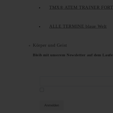
TMX® ATEM TRAINER FOR
ALLE TERMINE blaue Welt
Körper und Geist
Bleib mit unserem Newsletter auf dem Lauf
E-Mail*
Datenschutzerklä
Ja, ich habe die
und akzeptiere diese hiermit.
Anmelden