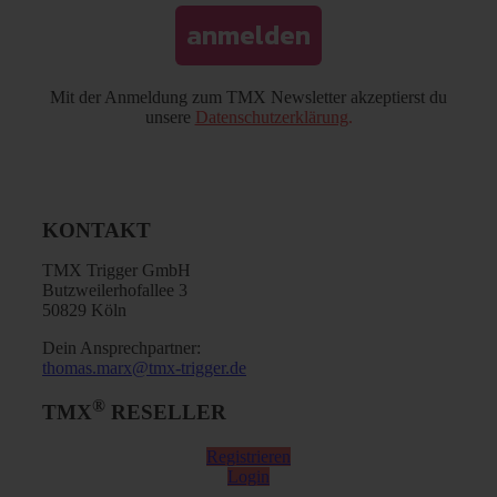
anmelden
Mit der Anmeldung zum TMX Newsletter akzeptierst du
unsere
Datenschutzerklärung
.
KONTAKT
TMX Trigger GmbH
Butzweilerhofallee 3
50829 Köln
Dein Ansprechpartner:
thomas.marx@tmx-trigger.de
®
TMX
RESELLER
Registrieren
Login