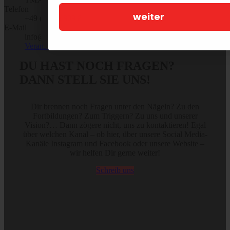
Telefon
weiter
+49 (2446) 809 81 31
THOMAS JETZT FRAGEN
E-Mail
info@tmx-trigger.de
Veranstalter-Website anzeigen
DU HAST NOCH FRAGEN?
DANN STELL SIE UNS!
Dir brennen noch Fragen unter den Nägeln? Zu den
Fortbildungen? Zum Triggern? Zu uns und unserer
Vision?… Dann zögere nicht, uns zu kontaktieren! Egal
über welchen Kanal – ob hier, über unsere Social Media-
Kanäle Instagram und Facebook oder unsere Website –
wir helfen Dir gerne weiter!
Schreib uns