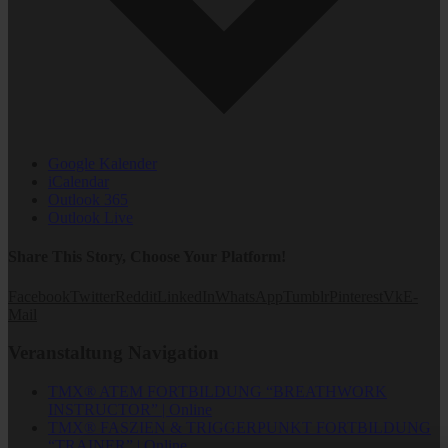
Google Kalender
iCalendar
Outlook 365
Outlook Live
Share This Story, Choose Your Platform!
Facebook
Twitter
Reddit
LinkedIn
WhatsApp
Tumblr
Pinterest
Vk
E-
Mail
Veranstaltung Navigation
TMX® ATEM FORTBILDUNG “BREATHWORK
INSTRUCTOR” | Online
TMX® FASZIEN & TRIGGERPUNKT FORTBILDUNG
“TRAINER” | Online