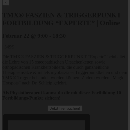
×
TMX® FASZIEN & TRIGGERPUNKT
FORTBILDUNG “EXPERTE” | Online
Februar 22 @ 9:00
-
18:30
|
349€
Die TMX® FASZIEN & TRIGGERPUNKT “Experte” beinhaltet
die Lehre von 15 osteopathischen Ursachenketten sowie
orthopädischen Krankheitsbildern, die durch ganzheitliche
Therapieansätze & mittels myofaszialer Triggerpunktketten und dem
TMX® Trigger behandelt werden können. Zudem werden “Magic
Hotspots” nach Dr. Schleip gelehrt.
Als Physiotherapeut kannst du dir mit dieser Fortbildung 10
Fortbildungs-Punkte sichern!