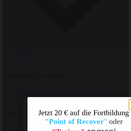
Google Kalender
iCalendar
Outlook 365
Outlook Live
Veranstaltung Navigation
TMX® RECOVERY FORTBILDUNG | Hamburg
TMX® FASZIEN & TRIGGERPUNKT FORTBILDUNG
“EXPERTE” | Berlin
Jetzt 20 € auf die Fortbildung
Details
"Point of Recover
"
oder
Datum:
Mai 25, 2024