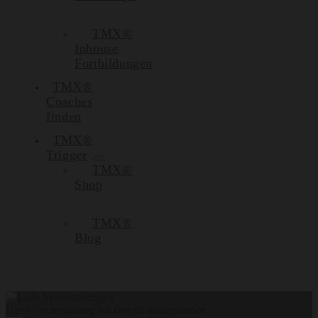
TMX®
Inhouse
Fortbildungen
TMX®
Coaches
finden
TMX®
Trigger
TMX®
Shop
TMX®
Blog
Diese Veranstaltung hat bereits stattgefunden.