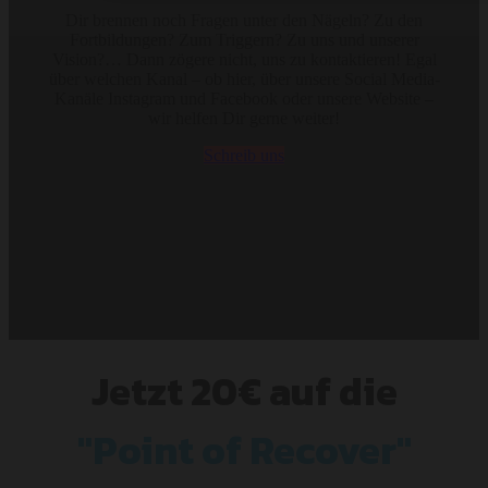
Dir brennen noch Fragen unter den Nägeln? Zu den
Fortbildungen? Zum Triggern? Zu uns und unserer
Vision?… Dann zögere nicht, uns zu kontaktieren! Egal
über welchen Kanal – ob hier, über unsere Social Media-
Kanäle Instagram und Facebook oder unsere Website –
wir helfen Dir gerne weiter!
Schreib uns
Jetzt 20€ auf
die
"Point of Recover"