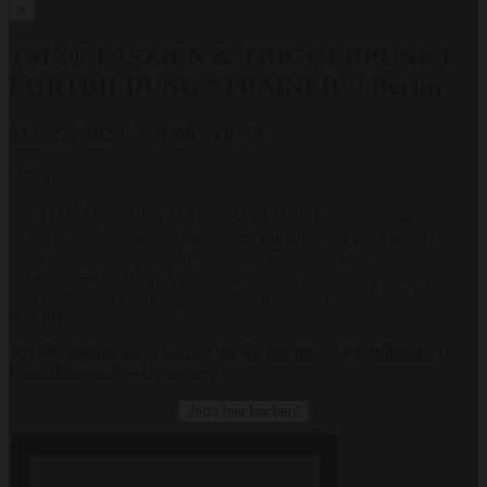
×
TMX® FASZIEN & TRIGGERPUNKT
FORTBILDUNG “TRAINER” | Berlin
Mai 25, 2024 @ 9:00
-
18:30
|
299€
®
Die TMX
FASZIEN & TRIGGERPUNKT Fortbildung
“TRAINER” ist unsere Basis-Fortbildung für alle Coaches, Trainer
und Therapeuten. Lerne die neuesten wissenschaftlichen
Erkenntnisse im Bereich der myofaszialen Schmerztherapie,
Faszientherapie und Triggerpunktbehandlung für dich und deine
Klienten.
Als Physiotherapeut kannst du dir mit dieser Fortbildung 10
Fortbildungs-Punkte sichern!