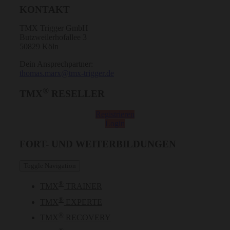
KONTAKT
TMX Trigger GmbH
Butzweilerhofallee 3
50829 Köln
Dein Ansprechpartner:
thomas.marx@tmx-trigger.de
®
TMX
RESELLER
Registrieren
Login
FORT- UND WEITERBILDUNGEN
Toggle Navigation
®
TMX
TRAINER
®
TMX
EXPERTE
®
TMX
RECOVERY