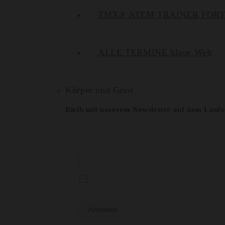
TMX® ATEM TRAINER FOR
ALLE TERMINE blaue Welt
Körper und Geist
Bleib mit unserem Newsletter auf dem Lauf
E-Mail*
Datenschutzerklä
Ja, ich habe die
und akzeptiere diese hiermit.
Anmelden