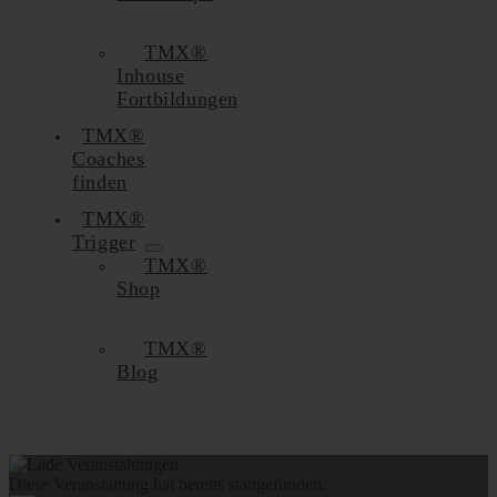
TMX®
Inhouse
Fortbildungen
TMX®
Coaches
finden
TMX®
Trigger
TMX®
Shop
TMX®
Blog
Diese Veranstaltung hat bereits stattgefunden.