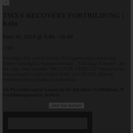
×
TMX® RECOVERY FORTBILDUNG |
Köln
Juni 16, 2024 @ 9:00
-
18:00
|
299€
Wir zeigen Dir, welche Punkte Du triggern musst, damit dein
Körper bestmöglich regenerieren kann. “Das kluge Konzept”, das
Dir zeigt, unter welchen “RECOVER DEFECTS” (energetische
Schwachstellen) unser Körper leidet, und Dir hilft, diese zu
verstehen und nachhaltig zu behandeln.
Als Physiotherapeut kannst du dir mit dieser Fortbildung 10
Fortbildungspunkte sichern!