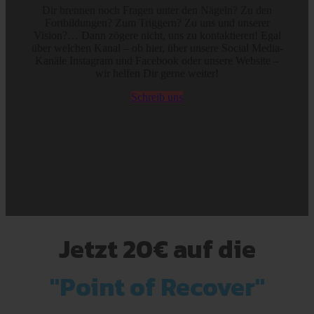
Dir brennen noch Fragen unter den Nägeln? Zu den
Fortbildungen? Zum Triggern? Zu uns und unserer
Vision?… Dann zögere nicht, uns zu kontaktieren! Egal
über welchen Kanal – ob hier, über unsere Social Media-
Kanäle Instagram und Facebook oder unsere Website –
wir helfen Dir gerne weiter!
Schreib uns
Jetzt 20€ auf
die
"Point of Recover"