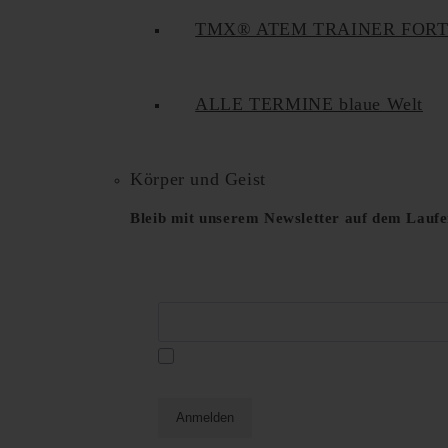
TMX® ATEM TRAINER FOR
ALLE TERMINE blaue Welt
Körper und Geist
Bleib mit unserem Newsletter auf dem Lauf
E-Mail*
Datenschutzerklä
Ja, ich habe die
und akzeptiere diese hiermit.
Anmelden