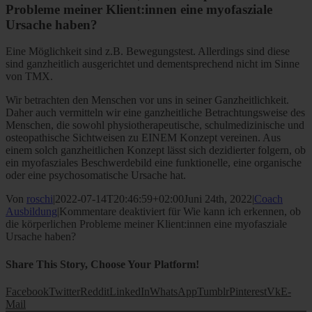
Probleme meiner Klient:innen eine myofasziale
Ursache haben?
Eine Möglichkeit sind z.B. Bewegungstest. Allerdings sind diese
sind ganzheitlich ausgerichtet und dementsprechend nicht im Sinne
von TMX.
Wir betrachten den Menschen vor uns in seiner Ganzheitlichkeit.
Daher auch vermitteln wir eine ganzheitliche Betrachtungsweise des
Menschen, die sowohl physiotherapeutische, schulmedizinische und
osteopathische Sichtweisen zu EINEM Konzept vereinen. Aus
einem solch ganzheitlichen Konzept lässt sich dezidierter folgern, ob
ein myofasziales Beschwerdebild eine funktionelle, eine organische
oder eine psychosomatische Ursache hat.
Von
roschi
|
2022-07-14T20:46:59+02:00
Juni 24th, 2022
|
Coach
Ausbildung
|
Kommentare deaktiviert
für Wie kann ich erkennen, ob
die körperlichen Probleme meiner Klient:innen eine myofasziale
Ursache haben?
Share This Story, Choose Your Platform!
Facebook
Twitter
Reddit
LinkedIn
WhatsApp
Tumblr
Pinterest
Vk
E-
Mail