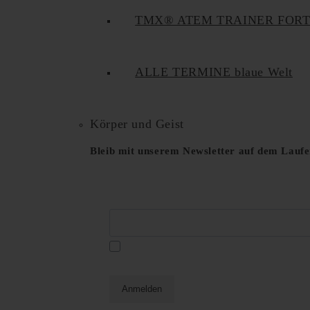
TMX® ATEM TRAINER FOR
ALLE TERMINE blaue Welt
Körper und Geist
Bleib mit unserem Newsletter auf dem Lauf
E-Mail*
Datenschutzerklä
Ja, ich habe die
und akzeptiere diese hiermit.
Anmelden