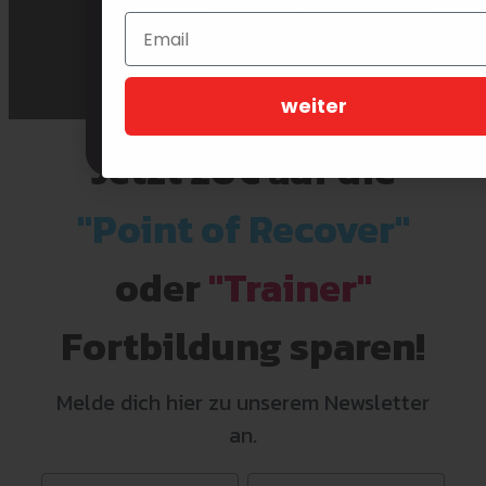
✅
Anwendungstipps
✅
Kostenfrei & jederzeit
weiter
THOMAS JETZT FRAGEN
Jetzt 20€ auf
die
"Point of Recover"
oder
"Trainer"
Fortbildung sparen!
Melde dich hier zu unserem Newsletter
an.