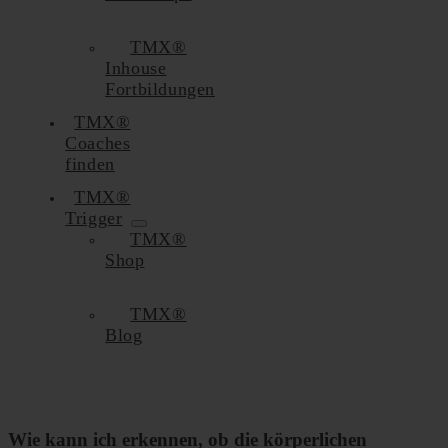
TMX®
Inhouse
Fortbildungen
TMX®
Coaches
finden
TMX®
Trigger
TMX®
Shop
TMX®
Blog
Wie kann ich erkennen, ob die körperlichen